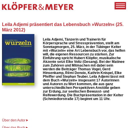
Leila Adjemi präsentiert das Lebensbuch »Wurzeln« (25.
März 2012)
Leila Adjemi, Tänzerin und Trainerin für
Körpersprache und Stressprävention, stellt am
Sonntagmorgen, 25. März, in der Tübinger Kelter
mit »Wurzeln« eine Art Lebensbuch vor, das helfen
will, die eigenen Ressourcen zu stärken. Zur
Einführung spricht Hubert Klöpfer, musikalische
Akzente setzt Elke Voltz (Gesang). Bei der Matinee
zum Zuhören und Mitmachen mit dabei sein
werden die Beiträger Thomas Vogel, Gerd
Hinsenkamp, Rémi Denoix, Kathrin Knispel, Elke
Pfeiffer und Stephan Teuber. Leila Adjemi lässt mit
dem Buch »Wurzeln« insgesamt 17 Autorinnen
und Autoren zu Wort kommen, die aus ganz
unterschiedlichen Perspektiven Anstöße geben
zur Erdung, zur seelischen Bewusst- und
Reifewerdung. Die Buchpräsentation in der Kelter
(Schmiedtorstraße 17) beginnt um 11 Uhr.
Über den Autor
Über das Buch